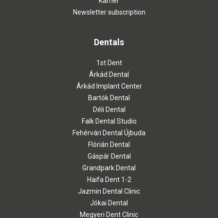
Karrier
Newsletter subscription
Dentals
1st Dent
Árkád Dental
Árkád Implant Center
Bartók Dental
Déli Dental
Falk Dental Studio
Fehérvári Dental Újbuda
Flórián Dental
Gáspár Dental
Grandpark Dental
Haifa Dent 1-2
Jazmin Dental Clinic
Jókai Dental
Megyeri Dent Clinic