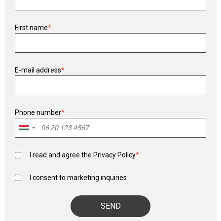
First name
*
E-mail address
*
Phone number
*
I read and agree the
Privacy Policy
*
I consent to marketing inquiries