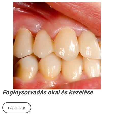
Fogínysorvadás okai és kezelése
read more