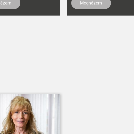
nézem
Megnézem