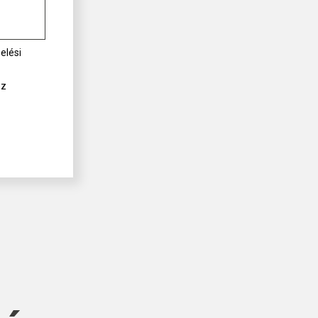
elési
ez