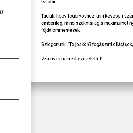
és után
n
Tudjuk, hogy fogorvoshoz járni kevesen szere
emberileg, mind szakmailag a maximumot nyú
fájdalommentesek.
Szlogenünk: "Teljeskörű fogászati ellátások
Várunk mindenkit szeretettel!