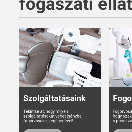
fogászati ellá
Szolgáltatásaink
Fogo
Tekintse át, hogy milyen
Fogorvosa
szolgáltatásokat vehet igénybe
hogy szak
fogorvosaink segítségével!
a panasza