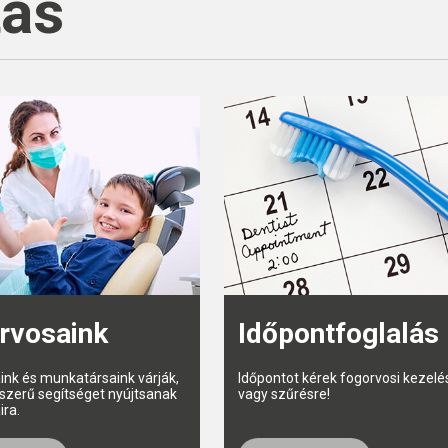
tás
rvosaink
Időpontfoglalás
ink és munkatársaink várják,
Időpontot kérek fogorvosi kezelé
szerű segítséget nyújtsanak
vagy szűrésre!
ira.